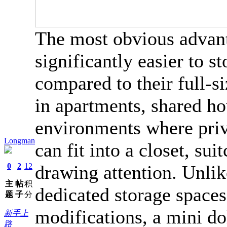
The most obvious advanta
significantly easier to s
compared to their full-s
in apartments, shared ho
environments where priv
Longman
can fit into a closet, sui
0
2
12
drawing attention. Unlike
主
帖
积
dedicated storage spaces, 
题
子
分
modifications, a mini do
新手上
路