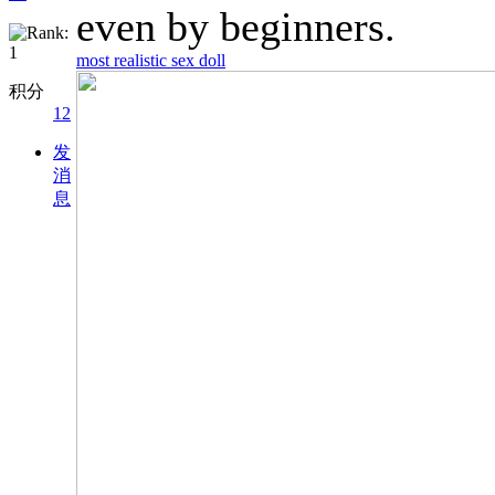
even by beginners.
most realistic sex doll
积分
12
发
消
息