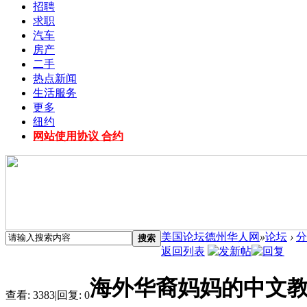
招聘
求职
汽车
房产
二手
热点新闻
生活服务
更多
纽约
网站使用协议 合约
美国论坛德州华人网
»
论坛
›
分
搜索
返回列表
海外华裔妈妈的中文教育
查看:
3383
|
回复:
0