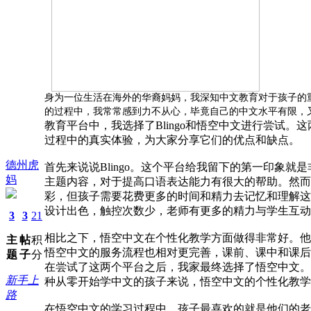
身为一位生活在海外的华裔妈妈，我深知中文教育对于孩子的
的过程中，我常常感到力不从心，毕竟自己的中文水平有限，
教育平台中，我选择了Blingo和悟空中文进行尝试
过程中的真实体验，为大家分享它们的优点和缺点。
德州虎
首先来说说Blingo。这个平台给我留下的第一印象
妈
主题内容，对于提高口语表达能力有很大的帮助。然而
彩，但孩子需要花费更多的时间和精力去记忆和理解这些
设计出色，触控次数少，老师有更多的精力与学生互动
3
3
21
相比之下，悟空中文在个性化教学方面做得非常好。他
主
帖
积
悟空中文的服务流程也相对更完善，课前、课中和课后
题
子
分
在尝试了这两个平台之后，我家最终选择了悟空中文。这
新手上
种从零开始学中文的孩子来说，悟空中文的个性化教学
路
在悟空中文的学习过程中，孩子最喜欢的就是他们的老