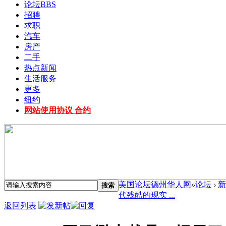
论坛
BBS
招聘
求职
汽车
房产
二手
热点新闻
生活服务
更多
纽约
网站使用协议 合约
美国论坛德州华人网
»
论坛
›
新
搜索
代残酷的现实 ...
返回列表