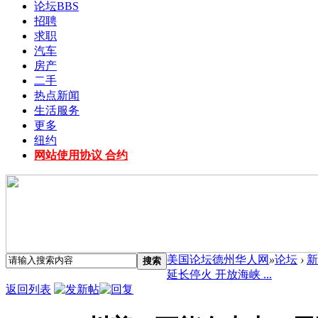
论坛
BBS
招聘
求职
汽车
房产
二手
热点新闻
生活服务
更多
纽约
网站使用协议 合约
美国论坛德州华人网
»
论坛
›
新
搜索
延长停火 开放海峡 ...
返回列表