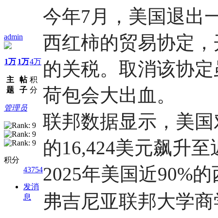
今年7月，美国退出
西红柿的贸易协定，
admin
1万
1万
4万
的关税。取消该协定
主
帖
积
荷包会大出血。
题
子
分
管理员
联邦数据显示，美国对
的16,424美元飙升
积分
2025年美国近90
43754
发消
弗吉尼亚联邦大学商
息