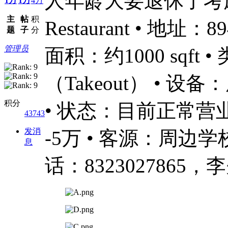
人年龄大要退休了考虑转
1万
1万
4万
主
帖
积
Restaurant • 地址：894
题
子
分
管理员
面积：约1000 sqf
（Takeout） •
积分
• 状态：目前正常营业
43743
发消
-5万 • 客源：周
息
话：8323027865，李先