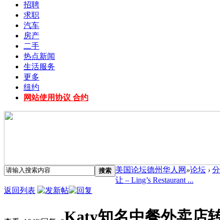
招聘
求职
汽车
房产
二手
热点新闻
生活服务
更多
纽约
网站使用协议 合约
美国论坛德州华人网
»
论坛
›
分
搜索
让 – Ling’s Restaurant ...
返回列表
Katy知名中餐外卖店转让 – 