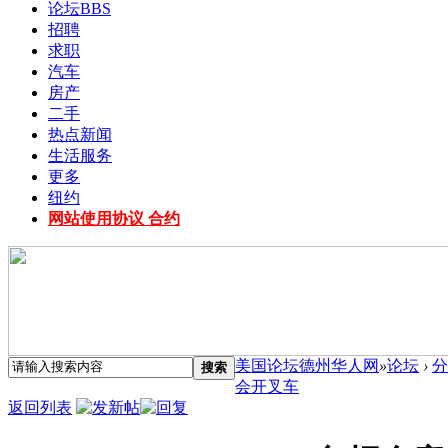
论坛
BBS
招聘
求职
汽车
房产
二手
热点新闻
生活服务
更多
纽约
网站使用协议 合约
美国论坛德州华人网
»
论坛
›
分
搜索
会开叉车
返回列表