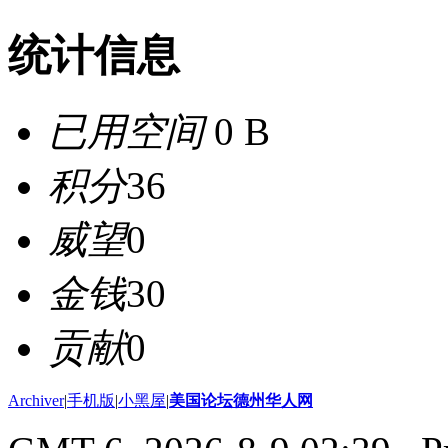
统计信息
已用空间
0 B
积分
36
威望
0
金钱
30
贡献
0
Archiver
|
手机版
|
小黑屋
|
美国论坛德州华人网