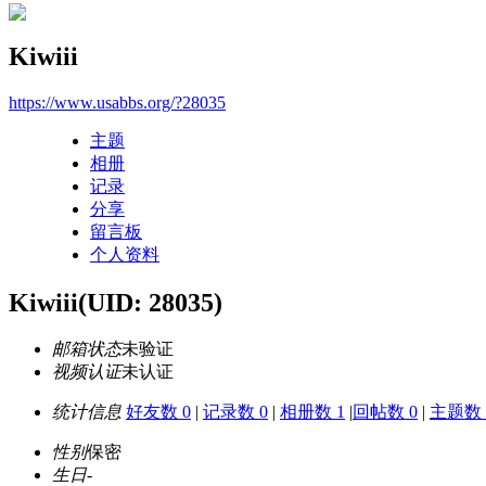
Kiwiii
https://www.usabbs.org/?28035
主题
相册
记录
分享
留言板
个人资料
Kiwiii
(UID: 28035)
邮箱状态
未验证
视频认证
未认证
统计信息
好友数 0
|
记录数 0
|
相册数 1
|
回帖数 0
|
主题数 
性别
保密
生日
-