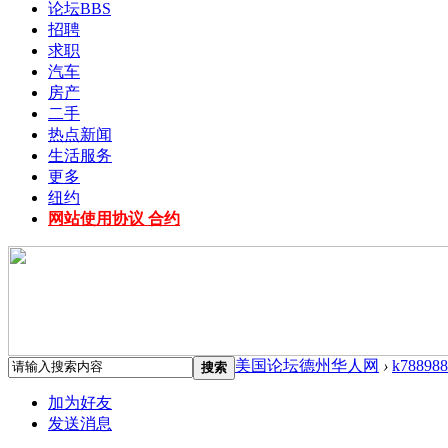
论坛
BBS
招聘
求职
汽车
房产
二手
热点新闻
生活服务
更多
纽约
网站使用协议 合约
美国论坛德州华人网
›
k788988
搜索
加为好友
发送消息