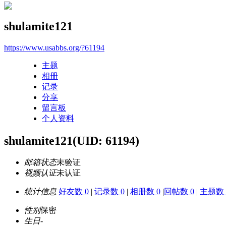
shulamite121
https://www.usabbs.org/?61194
主题
相册
记录
分享
留言板
个人资料
shulamite121
(UID: 61194)
邮箱状态
未验证
视频认证
未认证
统计信息
好友数 0
|
记录数 0
|
相册数 0
|
回帖数 0
|
主题数 
性别
保密
生日
-