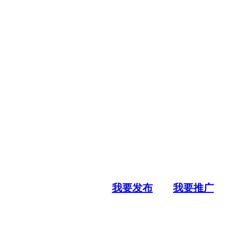
我要发布
我要推广