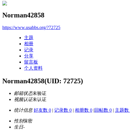
Norman42858
https://www.usabbs.org/?72725
主题
相册
记录
分享
留言板
个人资料
Norman42858
(UID: 72725)
邮箱状态
未验证
视频认证
未认证
统计信息
好友数 0
|
记录数 0
|
相册数 0
|
回帖数 0
|
主题数 
性别
保密
生日
-