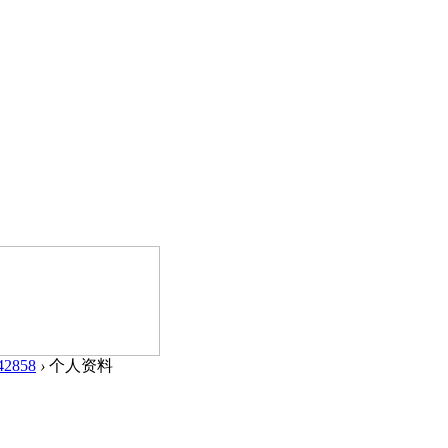
42858
›
个人资料