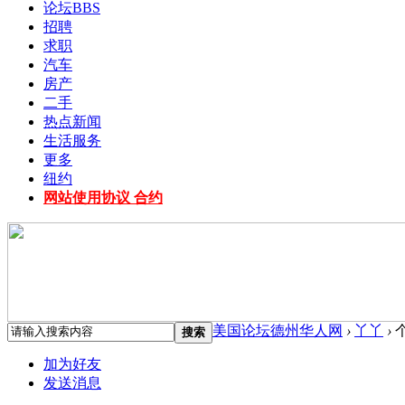
论坛
BBS
招聘
求职
汽车
房产
二手
热点新闻
生活服务
更多
纽约
网站使用协议 合约
美国论坛德州华人网
›
丫丫
›
搜索
加为好友
发送消息