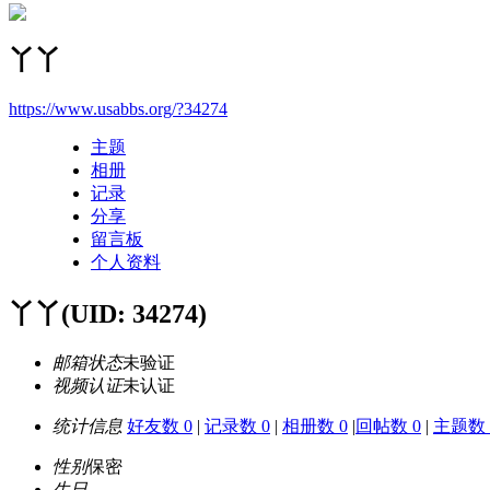
丫丫
https://www.usabbs.org/?34274
主题
相册
记录
分享
留言板
个人资料
丫丫
(UID: 34274)
邮箱状态
未验证
视频认证
未认证
统计信息
好友数 0
|
记录数 0
|
相册数 0
|
回帖数 0
|
主题数 
性别
保密
生日
-