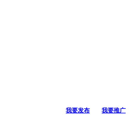
我要发布
我要推广