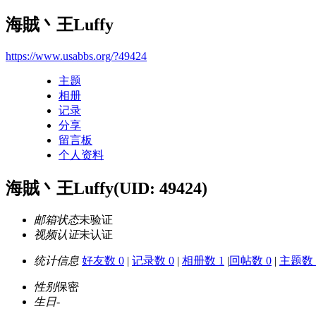
海賊丶王Luffy
https://www.usabbs.org/?49424
主题
相册
记录
分享
留言板
个人资料
海賊丶王Luffy
(UID: 49424)
邮箱状态
未验证
视频认证
未认证
统计信息
好友数 0
|
记录数 0
|
相册数 1
|
回帖数 0
|
主题数 
性别
保密
生日
-