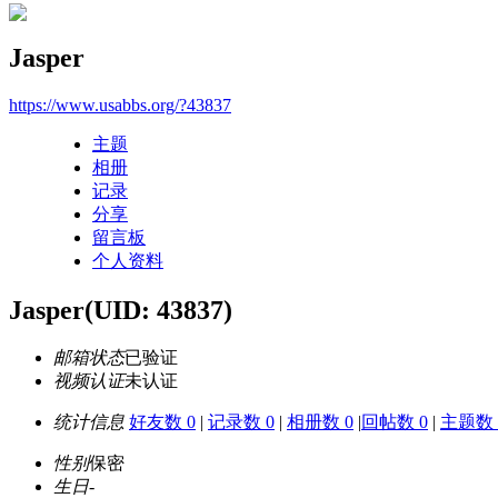
Jasper
https://www.usabbs.org/?43837
主题
相册
记录
分享
留言板
个人资料
Jasper
(UID: 43837)
邮箱状态
已验证
视频认证
未认证
统计信息
好友数 0
|
记录数 0
|
相册数 0
|
回帖数 0
|
主题数 
性别
保密
生日
-