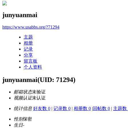
junyuanmai
https://www.usabbs.org/?71294
主题
相册
记录
分享
留言板
个人资料
junyuanmai
(UID: 71294)
邮箱状态
未验证
视频认证
未认证
统计信息
好友数 0
|
记录数 0
|
相册数 0
|
回帖数 0
|
主题数 
性别
保密
生日
-