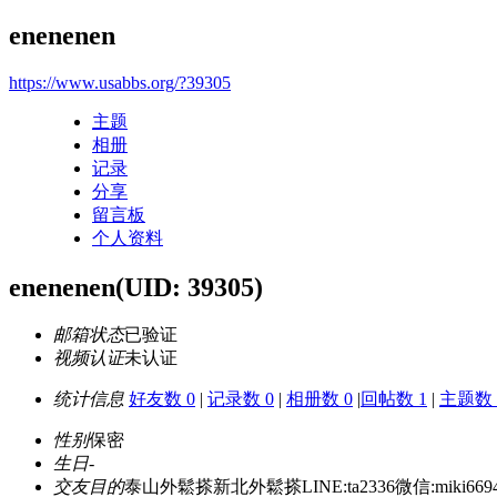
enenenen
https://www.usabbs.org/?39305
主题
相册
记录
分享
留言板
个人资料
enenenen
(UID: 39305)
邮箱状态
已验证
视频认证
未认证
统计信息
好友数 0
|
记录数 0
|
相册数 0
|
回帖数 1
|
主题数 
性别
保密
生日
-
交友目的
泰山外鬆搽新北外鬆搽LINE:ta2336微信:mi