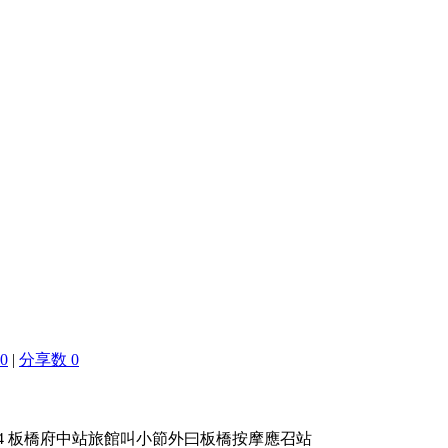
0
|
分享数 0
ki6694 板橋府中站旅館叫小節外曰板橋按摩應召站