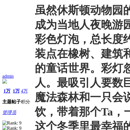
虽然
休斯顿动物园
成为当地人夜晚游园
彩色灯泡，总长度约
装点在橡树、建筑
的童话世界。彩灯
admin
人。最吸引人要数
1万
1万
4万
魔法森林和一只会
主题
帖子
积分
饮，带着那个Ta
管理员
这个冬季里最幸福