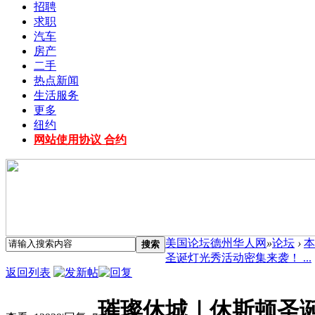
招聘
求职
汽车
房产
二手
热点新闻
生活服务
更多
纽约
网站使用协议 合约
美国论坛德州华人网
»
论坛
›
本
搜索
圣诞灯光秀活动密集来袭！ ...
返回列表
璀璨休城｜休斯顿圣