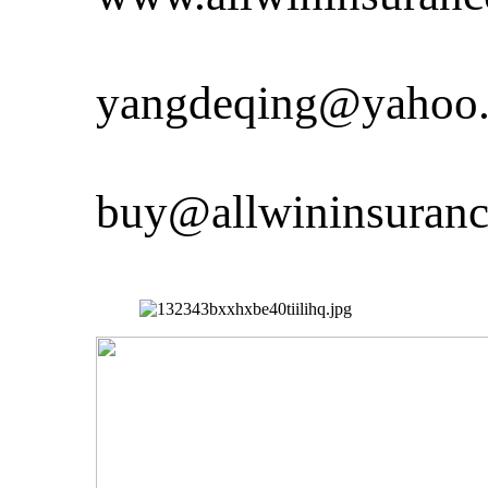
yangdeqing@yahoo
buy@allwininsuran