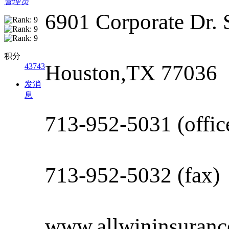
管理员
6901 Corporate Dr. 
积分
Houston,TX 77036
43743
发消
息
713-952-5031 (offic
713-952-5032 (fax)
www.allwininsuranc