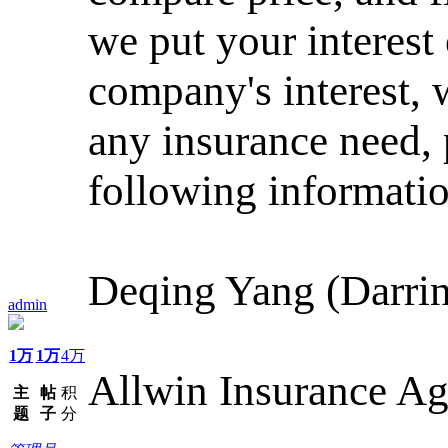
we put your interest
company's interest, 
any insurance need, 
following informatio
Deqing Yang (Darrin
admin
1万
1万
4万
Allwin Insurance A
主
帖
积
题
子
分