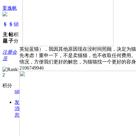
姜逸帆
6
6
68
主
帖
积
题
子
分
英短蓝猫），我因其他原因现在没时间照顾，决定为猫
注册会
先考虑！重申一下，不是卖猫猫，也不收取任何费用。
员
情况，方便我们更好的解您，为猫猫找一个更好的容身之
2106749946
积分
68
发
消
息