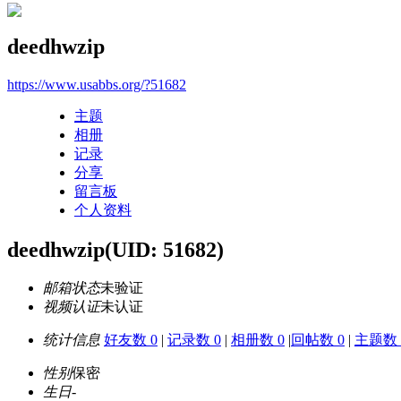
deedhwzip
https://www.usabbs.org/?51682
主题
相册
记录
分享
留言板
个人资料
deedhwzip
(UID: 51682)
邮箱状态
未验证
视频认证
未认证
统计信息
好友数 0
|
记录数 0
|
相册数 0
|
回帖数 0
|
主题数 
性别
保密
生日
-