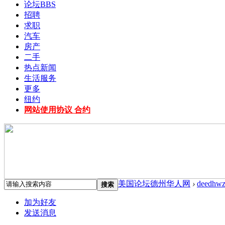
论坛
BBS
招聘
求职
汽车
房产
二手
热点新闻
生活服务
更多
纽约
网站使用协议 合约
美国论坛德州华人网
›
deedhwz
搜索
加为好友
发送消息