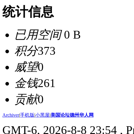
统计信息
已用空间
0 B
积分
373
威望
0
金钱
261
贡献
0
Archiver
|
手机版
|
小黑屋
|
美国论坛德州华人网
GMT-6, 2026-8-8 23:54
, P