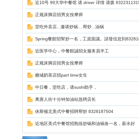
近10号 99大华中餐馆 请 driver 详情 请拨 832231131
正规床脚店招男女按摩师
堂吃外卖店...邀请炒锅....帮炒...油锅
国
Spring餐館招幫炒一名，工資面議。請發信息到832818
近医学中心，中餐館誠招女服务員半工
正规床脚店招男女按摩师
糖城奶茶店招part time女生
中日餐，堂吃店，请sushi助手，
论
离唐人街十分钟加油站急聘店长
休斯顿北美式中餐招聘帮炒 8328187504
近地区美式中餐馆招熟练炒锅和油锅各一名，薪水好