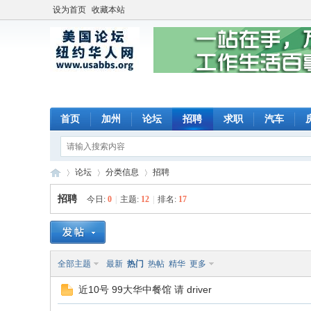
设为首页
收藏本站
首页
加州
论坛
招聘
求职
汽车
论坛
分类信息
招聘
招聘
今日:
0
|
主题:
12
|
排名:
17
美
»
›
›
全部主题
最新
热门
热帖
精华
更多
近10号 99大华中餐馆 请 driver