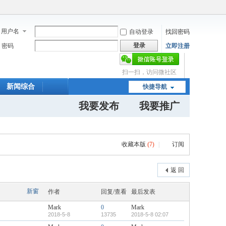
用户名
自动登录
找回密码
登录
密码
立即注册
扫一扫，访问微社区
新闻综合
快捷导航
我要发布
我要推广
收藏本版
(
7
)
|
订阅
返 回
新窗
作者
回复/查看
最后发表
Mark
0
Mark
2018-5-8
13735
2018-5-8 02:07