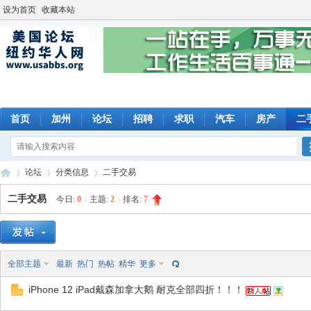
设为首页
收藏本站
首页
加州
论坛
招聘
求职
汽车
房产
二
论坛
分类信息
二手交易
二手交易
今日:
0
|
主题:
2
|
排名:
7
美
»
›
›
全部主题
最新
热门
热帖
精华
更多
iPhone 12 iPad戴森加拿大鹅 耐克全部四折！！！