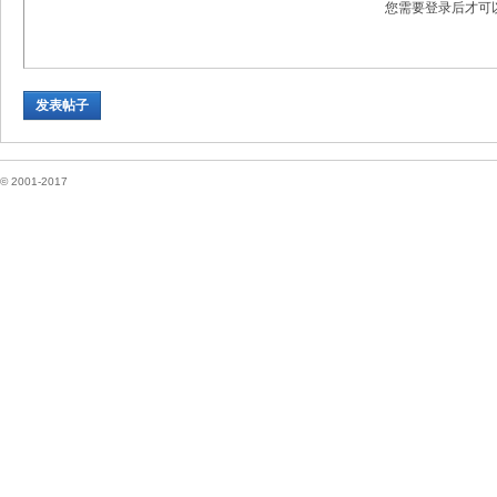
您需要登录后才可
坛
发表帖子
© 2001-2017
纽
约