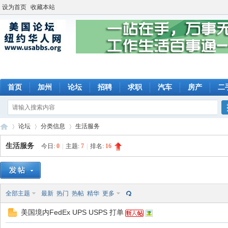
设为首页
收藏本站
首页
加州
论坛
招聘
求职
汽车
房产
二
论坛
分类信息
生活服务
生活服务
今日:
0
|
主题:
7
|
排名:
16
美
»
›
›
全部主题
最新
热门
热帖
精华
更多
美国境内FedEx UPS USPS 打单