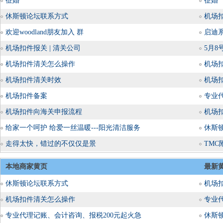
征婚
征婚
休斯顿论坛联系方式
机场
欢迎woodland朋友加入 群
启迪
机场扣件报关 | 清关公司
5月
机场扣件清关怎么操作
机场
机场扣件清关时效
机场
机场扣件备案
专业
机场扣件向海关申报流程
机场
给家一个呵护 给爱一丝温暖---阳光清洁服务
休斯
走得太快，错过的不仅仅是景
TMC附
本地商家黄页
最新
休斯顿论坛联系方式
机场
机场扣件清关怎么操作
专业
专业代理记账、会计咨询、报税200元起火急
休斯