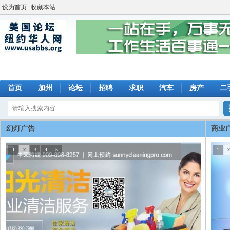
设为首页
收藏本站
首页
加州
论坛
招聘
求职
汽车
房产
二
幻灯广告
商业
1
2
3
4
5
1