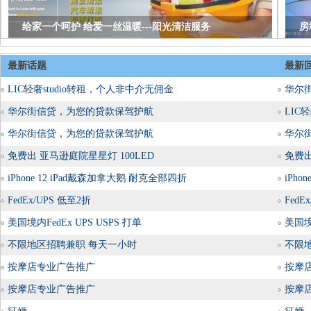
给家一个呵护 给爱一丝温暖---阳光清洁服务
房
最新话题
最新
LIC轻奢studio转租，个人非中介无佣金
华尔
华尔街信贷，为您的贷款保驾护航
LIC
华尔街信贷，为您的贷款保驾护航
华尔
免费出 亚马逊庭院星星灯 100LED
免费出
iPhone 12 iPad戴森加拿大鹅 耐克全部四折
iPh
FedEx/UPS 低至2折
FedE
美国境内FedEx UPS USPS 打单
美国境内
不限地区招聘兼职 每天一小时
不限
按摩店专业广告推广
按摩
按摩店专业广告推广
按摩