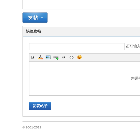
国
快速发帖
还可输
您需
论
发表帖子
© 2001-2017