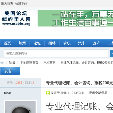
设为首页
收藏本站
首页
加州
论坛
招聘
求职
汽车
房产
二
论坛
本地商家黄页
本地商家
专业代理记账、会计咨询、报税200元起火急
专业代理记账、会计咨询、报税200
查看:
12285
|
回复:
2
美
»
›
›
›
nihao
发表于 2018-4-19 13:03:41
|
显示全部楼层
专业代理记账、会