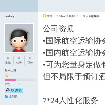
坛
qiaofeng
发表于 2018-7-10 16:09:31
|
显示全部楼层
公
•国际航空
•国内航空运
纽
0
8
18
•可为您量身定做
主题
帖子
积分
新手上路
但不局限于预订酒店
积分
18
发消息
7*24人性化服务
约