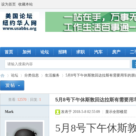
设为首页
收藏本站
首页
加州
论坛
招聘
求职
汽车
房产
二
论坛
分类信息
生活服务
5月8号下午休斯敦回达拉斯有需要用车的朋友请
5月8号下午休斯敦回达拉斯有需要用
查看:
12570
|
回复:
1
美
»
›
›
›
Mark
发表于 2018-5-8 02:55:09
|
显示全部楼层
5月8号下午休