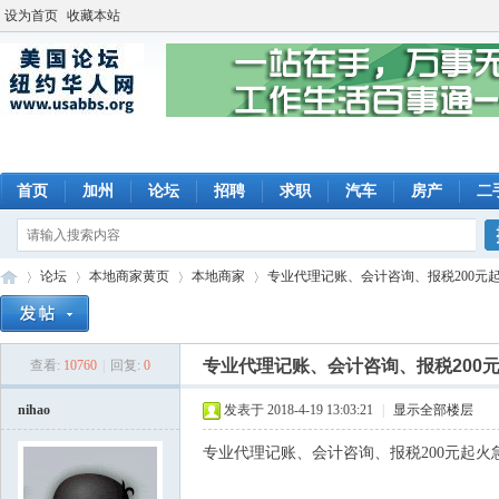
设为首页
收藏本站
首页
加州
论坛
招聘
求职
汽车
房产
二
论坛
本地商家黄页
本地商家
专业代理记账、会计咨询、报税200元起火急
专业代理记账、会计咨询、报税200
查看:
10760
|
回复:
0
美
»
›
›
›
nihao
发表于 2018-4-19 13:03:21
|
显示全部楼层
专业代理记账、会计咨询、报税200元起火