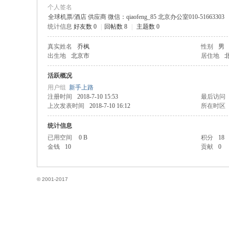
个人签名
全球机票/酒店 供应商 微信：qiaofeng_85 北京办公室010-51663303
统计信息
好友数 0
|
回帖数 8
|
主题数 0
国
真实姓名
乔枫
性别
男
出生地
北京市
居住地
活跃概况
用户组
新手上路
注册时间
2018-7-10 15:53
最后访问
上次发表时间
2018-7-10 16:12
所在时区
统计信息
已用空间
0 B
积分
18
论
金钱
10
贡献
0
© 2001-2017