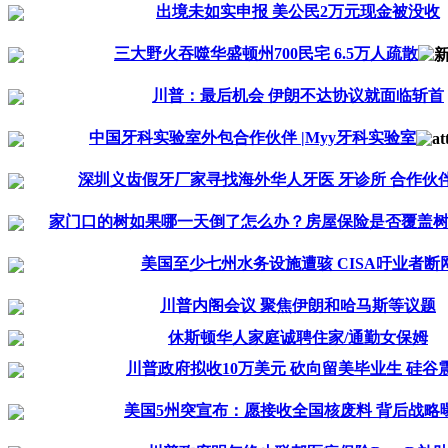
出境未如实申报 美公民2万元现金被没收
三大野火吞噬华盛顿州700民宅 6.5万人疏散
川普：最后机会 伊朗不达协议就面临斩首
中国牙科实验室外包合作伙伴 |Myy牙科实验室
深圳义齿假牙厂家寻找海外华人牙医 牙诊所 合作伙
家门口的树如果哪一天倒了怎么办？房屋保险是否覆盖树.
美国至少七州水务设施遭骇 CISA吁业者断
川普内阁会议 聚焦伊朗和哈马斯等议题
休斯顿华人家庭诚聘住家/通勤女保姆
川普政府拟收10万美元 砍向留美毕业生 硅谷
美国5州突宣布：愿接收全国核废料 背后战略