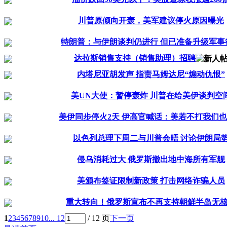
川普原倾向开轰，美军建议停火原因曝光
特朗普：与伊朗谈判仍进行 但已准备升级军事
达拉斯销售支持（销售助理）招聘
内塔尼亚胡发声 指责马姆达尼“煽动仇恨”
美UN大使：暂停轰炸 川普在给美伊谈判空
美伊同步停火2天 伊高官喊话：美若不打我们
以色列总理下周二与川普会晤 讨论伊朗局
侵乌消耗过大 俄罗斯撤出地中海所有军舰
美颁布签证限制新政策 打击网络诈骗人员
重大转向！俄罗斯宣布不再支持朝鲜半岛无
1
2
3
4
5
6
7
8
9
10
... 12
/ 12 页
下一页