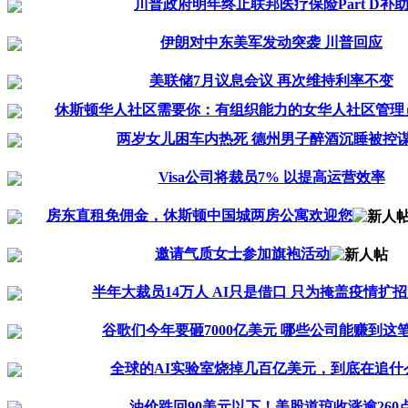
川普政府明年终止联邦医疗保险Part D补
伊朗对中东美军发动突袭 川普回应
美联储7月议息会议 再次维持利率不变
休斯顿华人社区需要你：有组织能力的女华人社区管理员.
两岁女儿困车内热死 德州男子醉酒沉睡被控
Visa公司将裁员7% 以提高运营效率
房东直租免佣金，休斯顿中国城两房公寓欢迎您
邀请气质女士参加旗袍活动
半年大裁员14万人 AI只是借口 只为掩盖疫情扩
谷歌们今年要砸7000亿美元 哪些公司能赚到这
全球的AI实验室烧掉几百亿美元，到底在追什
油价跌回90美元以下！美股道琼收涨逾260