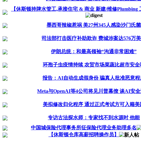
【休斯顿持牌水管工,承接住宅 & 商业 新建/维修Plumbing 工.
墨西哥辣椒惹祸 美27州345人感染沙门氏菌
司法部打击医疗补助欺诈 费城涉案达576万
伊朗总统：和最高领袖“沟通非常困难”
环孢子虫疫情持续 农贸市场菜蔬比超市安全
报告：AI自动生成假身份 骗真人批准恶意程
Meta与OpenAI等4公司将见川普幕僚 谈AI安
美拟修改归化程序 通过正式考试方可入籍美
专访古法探水师：专家找不到水源时 他能
中国城保险代理事务所征保险代理业务助理多名
【休斯顿仓库高薪招聘操作员】