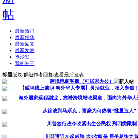
最新热门
最新精华
最新回复
最新发表
抢沙发
我的帖子
标题
版块/群组
作者
回复/查看
最后发表
跨境电商客服（可居家办公）
【诚聘线上兼职 海外华人专属】灵活就业，收入翻倍
海外居家远程副业，靠谱跨境增收渠道，面向海外华人开.
从徐波到马斯克，富豪为何热衷“批量造人”
川普签行政令收紧出生公民权 列四类限制
川普遭近20起威胁 含3次暗杀 居美总统之