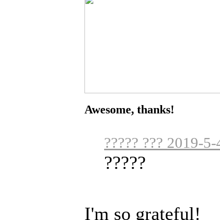
Awesome, thanks!
????? ??? 2019-5-
?????
I'm so grateful!