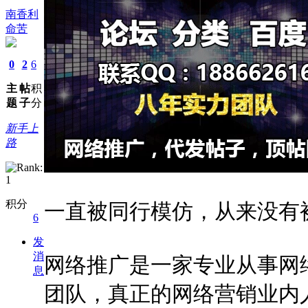
南香利
命苦
0
2
6
主
帖
积
题
子
分
新手上
路
积分
一直被同行模仿，从来没有
6
发
消
网络推广是一家专业从事网
息
团队，真正的网络营销业内