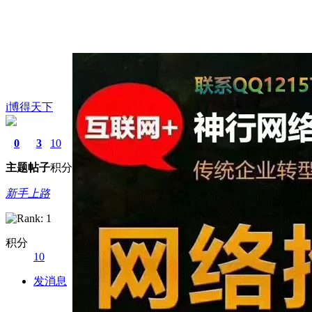
i博得天下
0
3
10
主题
帖子
积分
新手上路
积分
10
发消息