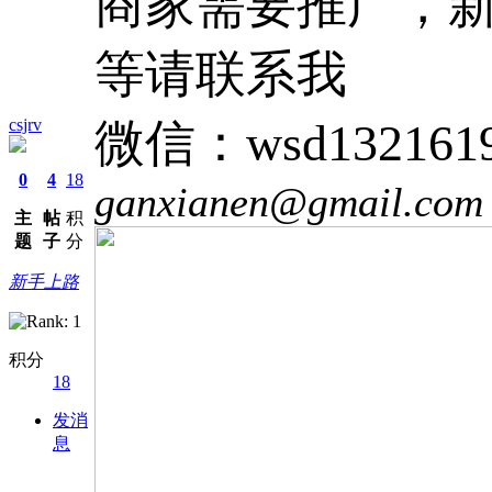
商家需要推广，新
等请联系我
csjrv
微信：wsd132161
0
4
18
ganxianen@gmail.com
主
帖
积
题
子
分
新手上路
积分
18
发消
息